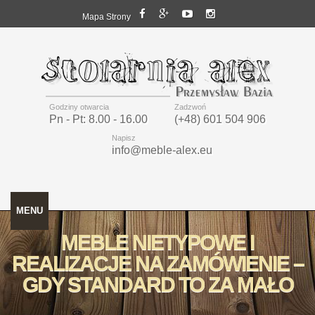
Mapa Strony
Godziny otwarcia
Zadzwoń
Pn - Pt: 8.00 - 16.00
(+48) 601 504 906
Napisz
info@meble-alex.eu
MENU
MEBLE NIETYPOWE I
REALIZACJE NA ZAMÓWIENIE –
GDY STANDARD TO ZA MAŁO